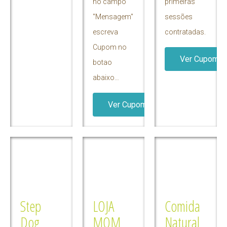
no campo
primeiras
"Mensagem"
sessões
escreva
contratadas.
Cupom no
Ver Cupom
botao
abaixo…
Ver Cupom
Step
LOJA
Comida
Dog
MOM
Natural