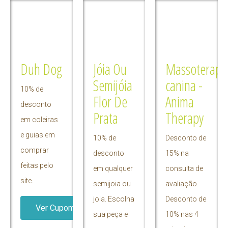
Duh Dog
Jóia Ou
Massoterapi
Semijóia
canina -
10% de
Flor De
Anima
desconto
Prata
Therapy
em coleiras
e guias em
10% de
Desconto de
comprar
desconto
15% na
feitas pelo
em qualquer
consulta de
site.
semijoia ou
avaliação.
joia. Escolha
Desconto de
Ver Cupom
sua peça e
10% nas 4