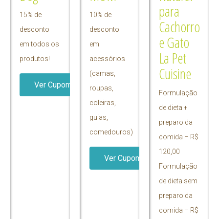
para
15% de
10% de
Cachorro
desconto
desconto
e Gato
em todos os
em
La Pet
produtos!
acessórios
Cuisine
(camas,
Ver Cupom
roupas,
Formulação
coleiras,
de dieta +
guias,
preparo da
comedouros)
comida – R$
120,00
Ver Cupom
Formulação
de dieta sem
preparo da
comida – R$