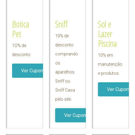
Botica
Sniff
Sol e
Pet
Lazer
10% de
Piscina
desconto
1O% de
comprando
desconto
10% em
os
manutenção
Ver Cupom
aparelhos
e produtos.
Sniff ou
Ver Cupom
Sniff Casa
pelo site.
Ver Cupom