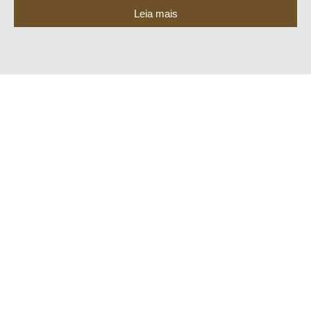
Leia mais
©2023 Todos os Direitos
Dog Adventure
–