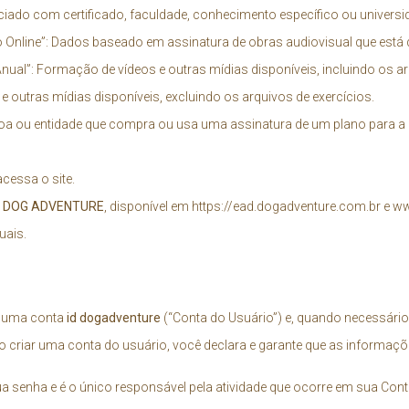
iado com certificado, faculdade, conhecimento específico ou universi
o Online”: Dados baseado em assinatura de obras audiovisual que está di
Anual”: Formação de vídeos e outras mídias disponíveis, incluindo os ar
 outras mídias disponíveis, excluindo os arquivos de exercícios.
ssoa ou entidade que compra ou usa uma assinatura de um plano para a 
acessa o site.
r
DOG ADVENTURE
, disponível em https://ead.dogadventure.com.br e w
uais.
ar uma conta
id
dogadventure
(“Conta do Usuário”) e, quando necessário,
Ao criar uma conta do usuário, você declara e garante que as informaç
 senha e é o único responsável pela atividade que ocorre em sua Cont