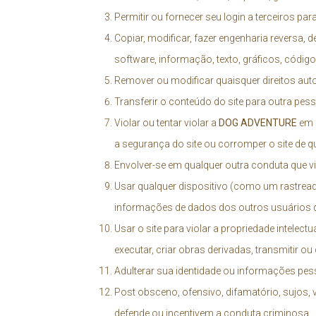
Permitir ou fornecer seu login a terceiros par
Copiar, modificar, fazer engenharia reversa, de
software, informação, texto, gráficos, códig
Remover ou modificar quaisquer direitos auto
Transferir o conteúdo do site para outra pes
Violar ou tentar violar a
DOG ADVENTURE
em s
a segurança do site ou corromper o site de q
Envolver-se em qualquer outra conduta que viol
Usar qualquer dispositivo (como um rastrea
informações de dados dos outros usuários q
Usar o site para violar a propriedade intelect
executar, criar obras derivadas, transmitir ou
Adulterar sua identidade ou informações pesso
Post obsceno, ofensivo, difamatório, sujos, 
defende ou incentivem a conduta criminosa.