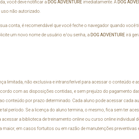
da, você deve notificar a
DOG ADVENTURE
imediatamente. A
DOG ADVE
 uso não autorizado.
 sua conta, é recomendável que você feche o navegador quando você tiv
licite um novo nome de usuário e/ou senha, a
DOG ADVENTURE
irá ge
a limitada, não exclusiva e intransferível para acessar o conteúdo e a
e acordo com as disposições contidas, e sem prejuízo do pagamento das
o conteúdo por prazo determinado. Cada aluno pode acessar cada aula
e tal período. Se a licença do aluno termina, o mesmo, fica sem ter ace
a acessar a biblioteca de treinamento online ou curso online individual 
rça maior, em casos fortuitos ou em razão de manutenções preventivas