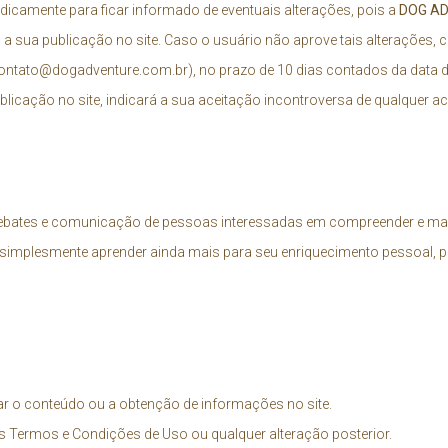
camente para ficar informado de eventuais alterações, pois a
DOG A
 sua publicação no site. Caso o usuário não aprove tais alterações, cab
ontato@dogadventure.com.br
), no prazo de 10 dias contados da data 
blicação no site, indicará a sua aceitação incontroversa de qualquer 
debates e comunicação de pessoas interessadas em compreender e maxim
 simplesmente aprender ainda mais para seu enriquecimento pessoal, p
lizar o conteúdo ou a obtenção de informações no site.
es Termos e Condições de Uso ou qualquer alteração posterior.