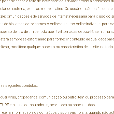
pode se dar pela falta de inatividade do servidor devido a problemas d
ular do sistema, e outros motivos afins. Os usuários são os únicos r
telecomunicações e de serviços de Internet necessária para o uso do sit
de da biblioteca de treinamento online ou curso online individual para s
 acesso dentro de um período aceitável tomadas de boa-fé, sem uma s
stará sempre se esforçando para fornecer conteúdo de qualidade para s
e alterar, modificar qualquer aspecto ou característica deste site, no to
 as seguintes condutas:
 qualquer vírus, propaganda, comunicação ou outro item ou processo par
NTURE
em seus computadores, servidores ou bases de dados.
u reter a informação e os conteúdos disponíveis no site, quando não au