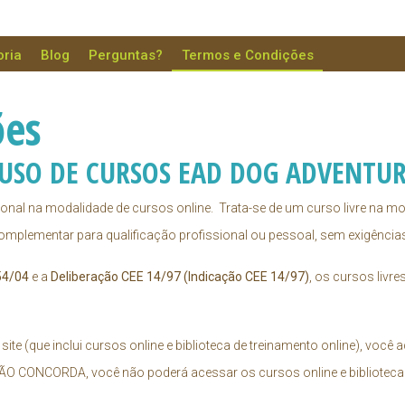
oria
Blog
Perguntas?
Termos e Condições
ões
 USO DE CURSOS EAD DOG ADVENTU
ional na modalidade de cursos online. Trata-se de um curso livre na 
omplementar para qualificação profissional ou pessoal, sem exigências 
54/04
e a
Deliberação CEE 14/97 (Indicação CEE 14/97)
, os cursos livr
site (que inclui cursos online e biblioteca de treinamento online), vo
O CONCORDA, você não poderá acessar os cursos online e biblioteca d