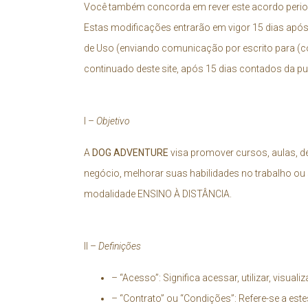
Você também concorda em rever este acordo periodi
Estas modificações entrarão em vigor 15 dias após a
de Uso (enviando comunicação por escrito para (
c
continuado deste site, após 15 dias contados da pu
I –
Objetivo
A
DOG ADVENTURE
visa promover cursos, aulas, 
negócio, melhorar suas habilidades no trabalho ou
modalidade ENSINO À DISTÂNCIA.
II –
Definições
– “Acesso”: Significa acessar, utilizar, visua
– “Contrato” ou “Condições”: Refere-se a est