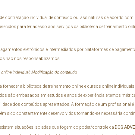
 contratação individual de conteúdo ou assinaturas de acordo com o
cidos para ter acesso aos serviços da biblioteca de treinamento onli
gamentos eletrônicos e intermediados por plataformas de pagamentos 
 nós não nos responsabilizamos.
 online individual; Modificação do conteúdo
fornecer a biblioteca de treinamento online e cursos online individuai
eúdos são embasados em estudos e anos de experiência e temos métri
ilidade dos conteúdos apresentados. A formação de um profissional é
 têm sido constantemente desenvolvidos tornando-se necessária contin
xistem situações isoladas que fogem do poder/controle da
DOG ADV