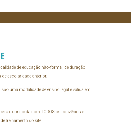
RE
modalidade de educação não-formal, de duração
de escolaridade anterior.
es são uma modalidade de ensino legal e válida em
cê aceita e concorda com TODOS os convênios e
e treinamento do site.