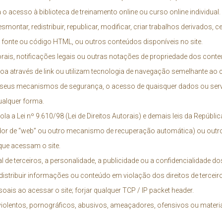
a o acesso à biblioteca de treinamento online ou curso online individual.
smontar, redistribuir, republicar, modificar, criar trabalhos derivados, ce
o fonte ou código HTML, ou outros conteúdos disponíveis no site.
rais, notificações legais ou outras notações de propriedade dos conteú
soa através de link ou utilizam tecnologia de navegação semelhante ao 
eus mecanismos de segurança, o acesso de quaisquer dados ou servid
ualquer forma.
a a Lei nº 9.610/98 (Lei de Direitos Autorais) e demais leis da República
dor de “web” ou outro mecanismo de recuperação automática) ou outro
ue acessam o site.
ual de terceiros, a personalidade, a publicidade ou a confidencialidade d
 distribuir informações ou conteúdo em violação dos direitos de terceiro
ais ao acessar o site; forjar qualquer TCP / IP packet header.
violentos, pornográficos, abusivos, ameaçadores, ofensivos ou materia