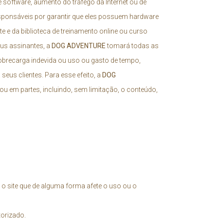
e software, aumento do tráfego da Internet ou de
esponsáveis por garantir que eles possuem hardware
e e da biblioteca de treinamento online ou curso
eus assinantes, a
DOG ADVENTURE
tomará todas as
obrecarga indevida ou uso ou gasto de tempo,
eus clientes. Para esse efeito, a
DOG
do ou em partes, incluindo, sem limitação, o conteúdo,
a o site que de alguma forma afete o uso ou o
torizado.