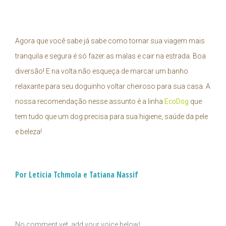
Agora que você sabe já sabe como tornar sua viagem mais
tranquila e segura é só fazer as malas e cair na estrada. Boa
diversão! E na volta não esqueça de marcar um banho
relaxante para seu doguinho voltar cheiroso para sua casa. A
nossa recomendação nesse assunto é a linha
EcoDog
que
tem tudo que um dog precisa para sua higiene, saúde da pele
e beleza!
Por Leticia Tchmola e Tatiana Nassif
No comment yet, add your voice below!