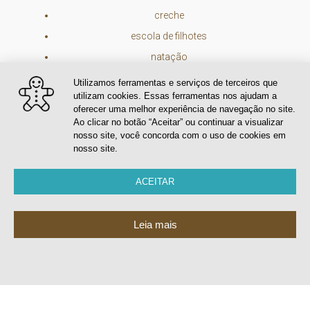
creche
escola de filhotes
natação
cursos e consultorias para o mercado pet
Utilizamos ferramentas e serviços de terceiros que
utilizam cookies. Essas ferramentas nos ajudam a
EAD online p/ negocios pet
oferecer uma melhor experiência de navegação no site.
📲
+55 11 9 9421-3933 (whats)
Ao clicar no botão “Aceitar” ou continuar a visualizar
nosso site, você concorda com o uso de cookies em
📧
contato@dogadventure.com.br
nosso site.
ACEITAR
Leia mais
Localização