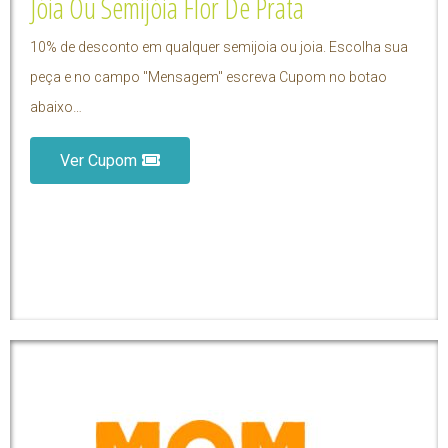
Jóia Ou Semijóia Flor De Prata
10% de desconto em qualquer semijoia ou joia. Escolha sua
peça e no campo "Mensagem" escreva Cupom no botao
abaixo…
Ver Cupom