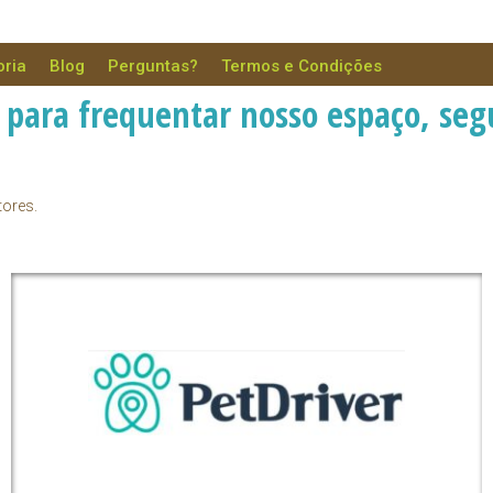
oria
Blog
Perguntas?
Termos e Condições
o para frequentar nosso espaço, se
tores.