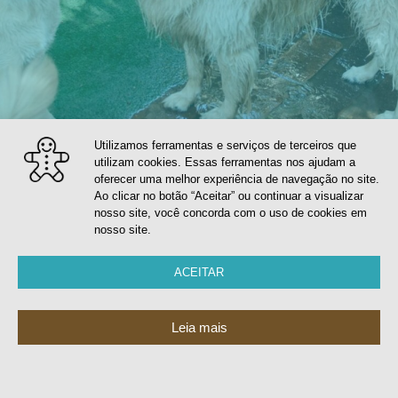
Utilizamos ferramentas e serviços de terceiros que
utilizam cookies. Essas ferramentas nos ajudam a
A melhor creche para cães
oferecer uma melhor experiência de navegação no site.
Ao clicar no botão “Aceitar” ou continuar a visualizar
nosso site, você concorda com o uso de cookies em
Creche para Cachorro (daycare canino)
nosso site.
ACEITAR
Conheça nossa creche para cachorro
Leia mais
A melhor Creche e Hotel para cachorro
de São Paulo