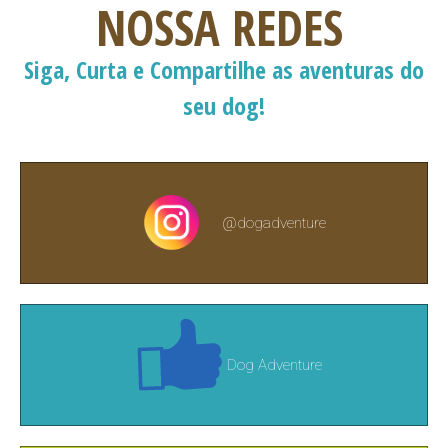
NOSSA REDES
Siga, Curta e Compartilhe as aventuras do
seu dog!
@dogadventure
Dog Adventure