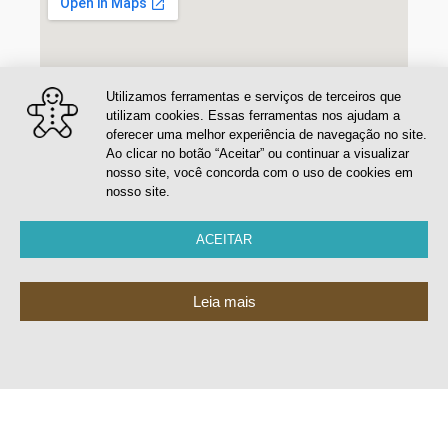
Utilizamos ferramentas e serviços de terceiros que
utilizam cookies. Essas ferramentas nos ajudam a
oferecer uma melhor experiência de navegação no site.
Ao clicar no botão “Aceitar” ou continuar a visualizar
nosso site, você concorda com o uso de cookies em
nosso site.
ACEITAR
Leia mais
©2023 Todos os Direitos
Dog Adventure
–
CNPJ:50.715.680/0001-06
|
Politicas
| Experiencia Digital
da
Milk