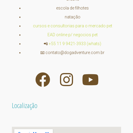
escola de filhotes
natação
cursos e consultorias para o mercado pet
EAD online p/ negocios pet
📲
+55 11 9 9421-3933 (whats)
📧
contato@dogadventure.com.br
Localização