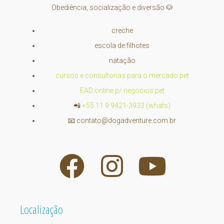
Obediência, socialização e diversão 🐶
creche
escola de filhotes
natação
cursos e consultorias para o mercado pet
EAD online p/ negocios pet
📲
+55 11 9 9421-3933 (whats)
📧
contato@dogadventure.com.br
Localização